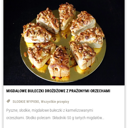
MIGDAŁOWE BUŁECZKI DROŻDŻOWE Z PRAŻONYMI ORZECHAMI
SŁODKIE WYPIEKI
,
Wszystkie przepisy
Pyszne, słodkie, migdałowe bułeczki z karmelizowanymi
orzeszkami. Słodko polecam Składniki 50 g tartych migdałów...