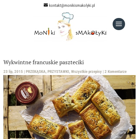
kontakt@monikismakolyki.pl
Wykwintne francuskie paszteciki
23 lip, 2015
|
PRZEKĄSKA
,
PRZYSTAWKI
,
Wszystkie przepisy
|
2 Komentarze