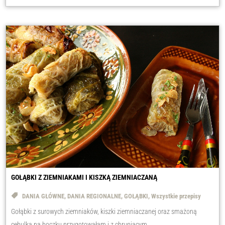
GOŁĄBKI Z ZIEMNIAKAMI I KISZKĄ ZIEMNIACZANĄ
DANIA GŁÓWNE
,
DANIA REGIONALNE
,
GOŁĄBKI
,
Wszystkie przepisy
Gołąbki z surowych ziemniaków, kiszki ziemniaczanej oraz smażoną
cebulką na boczku przygotowałam i z chrupiącym...