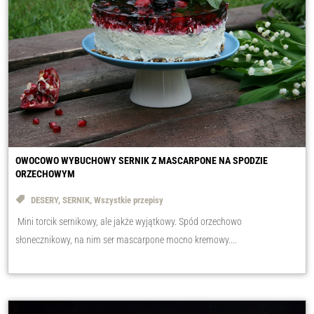
OWOCOWO WYBUCHOWY SERNIK Z MASCARPONE NA SPODZIE
ORZECHOWYM
DESERY
,
SERNIK
,
Wszystkie przepisy
Mini torcik sernikowy, ale jakże wyjątkowy. Spód orzechowo
słonecznikowy, na nim ser mascarpone mocno kremowy....