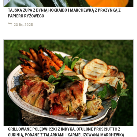
TAJSKA ZUPA Z DYNIĄ HOKKAIDO I MARCHEWKĄ Z PRAŻYNKĄ Z
PAPIERU RYŻOWEGO
23 lis, 2025
GRILLOWANE POLĘDWICZKI Z INDYKA, OTULONE PROSCIUTTO Z
CUKINIĄ, PODANE Z TALARKAMI I KARMELIZOWANĄ MARCHEWKĄ