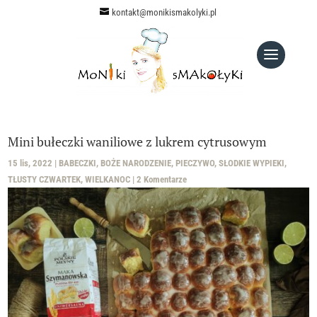
kontakt@monikismakolyki.pl
Mini bułeczki waniliowe z lukrem cytrusowym
15 lis, 2022
|
BABECZKI
,
BOŻE NARODZENIE
,
PIECZYWO
,
SŁODKIE WYPIEKI
,
TŁUSTY CZWARTEK
,
WIELKANOC
|
2 Komentarze