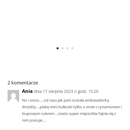
2 komentarze
Ania
dnia 17 sierpnia 2023 o godz. 15:20
No i oooo…..od razu jak pani została ambasadorką
drożdży….piekę mini bułeczki tylko u mnie z cynamonem i
brązowym cukrem….ciasto super mięciutkie fajnie się z
nim pracuje….