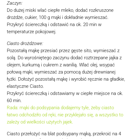
Zaczyn:
Do dużej miski wlać ciepłe mleko, dodać rozkruszone
drożdże, cukier, 100 g mąki i dokładnie wymieszać.
Przykryć ściereczką i odstawić na ok. 20 min w
temperaturze pokojowej.
Ciasto drożdżowe:
Pozostałą mąkę przesiać przez gęste sito, wymieszać z
solą. Do wyrośniętego zaczynu dodać roztrzepane jajka z
olejem, kurkumą i cukrem z wanilią. Wlać olej, wsypać
połową mąki, wymieszać za pomocą dużej drewnianej
łyżki. Dołożyć pozostałą mąkę i wyrobić ręcznie na gładkie,
elastyczne Ciasto.
Przykryć ściereczką i odstawiamy w ciepłe miejsce na ok.
60 min.
Rada: mąki do podsypania dodajemy tyle, żeby ciasto
łatwo odchodziło od ręki, nie przyklejało się, a wszystko to
zależy od wielkości użytych jajek.
Ciasto przełożyć na blat podsypany mąką, przekroić na 4