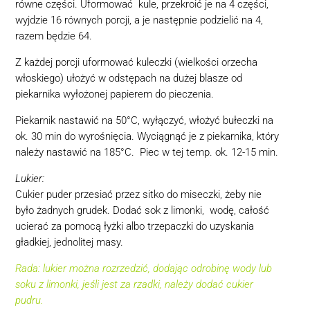
równe części. Uformować kule, przekroić je na 4 części,
wyjdzie 16 równych porcji, a je następnie podzielić na 4,
razem będzie 64.
Z każdej porcji uformować kuleczki (wielkości orzecha
włoskiego) ułożyć w odstępach na dużej blasze od
piekarnika wyłożonej papierem do pieczenia.
Piekarnik nastawić na 50°C, wyłączyć, włożyć bułeczki na
ok. 30 min do wyrośnięcia. Wyciągnąć je z piekarnika, który
należy nastawić na 185°C. Piec w tej temp. ok. 12-15 min.
Lukier:
Cukier puder przesiać przez sitko do miseczki, żeby nie
było żadnych grudek. Dodać sok z limonki, wodę, całość
ucierać za pomocą łyżki albo trzepaczki do uzyskania
gładkiej, jednolitej masy.
Rada: lukier można rozrzedzić, dodając odrobinę wody lub
soku z limonki, jeśli jest za rzadki, należy dodać cukier
pudru.