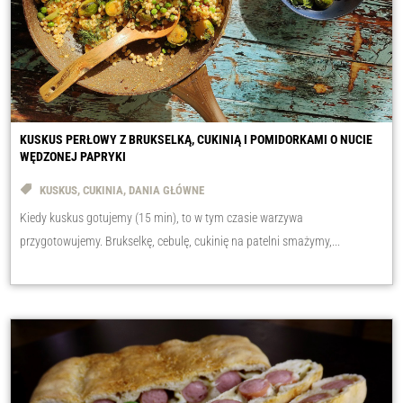
KUSKUS PERŁOWY Z BRUKSELKĄ, CUKINIĄ I POMIDORKAMI O NUCIE
WĘDZONEJ PAPRYKI
KUSKUS
,
CUKINIA
,
DANIA GŁÓWNE
Kiedy kuskus gotujemy (15 min), to w tym czasie warzywa
przygotowujemy. Brukselkę, cebulę, cukinię na patelni smażymy,...