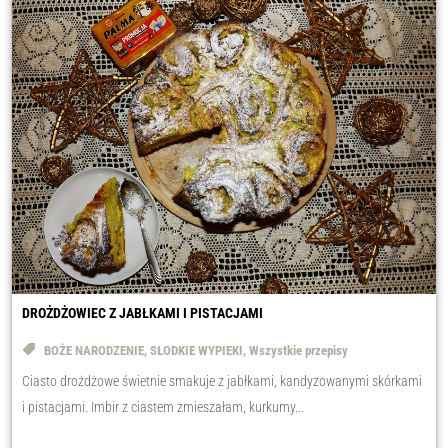
DROŻDŻOWIEC Z JABŁKAMI I PISTACJAMI
BOŻE NARODZENIE
,
SŁODKIE WYPIEKI
,
Wszystkie przepisy
Ciasto drożdżowe świetnie smakuje z jabłkami, kandyzowanymi skórkami
i pistacjami. Imbir z ciastem zmieszałam, kurkumy...