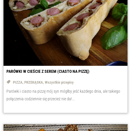
PARÓWKI W CIEŚCIE Z SEREM (CIASTO NA PIZZĘ)
PIZZA
,
PRZEKĄSKA
,
Wszystkie przepisy
Parówki i ciasto na pizzę mój syn mógłby jeść każdego dnia, ale takiego
połączenia codziennie się przecież nie da!...