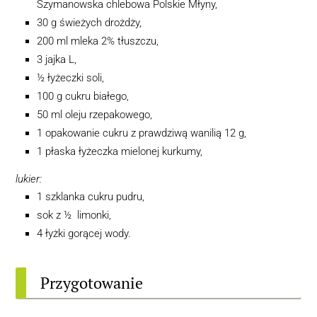
Szymanowska chlebowa
Polskie Młyny
,
30 g świeżych drożdży,
200 ml mleka 2% tłuszczu,
3 jajka L,
½ łyżeczki soli,
100 g cukru białego,
50 ml oleju rzepakowego,
1 opakowanie cukru z prawdziwą wanilią 12 g,
1 płaska łyżeczka mielonej kurkumy,
lukier:
1 szklanka cukru pudru,
sok z ½ limonki,
4 łyżki gorącej wody.
Przygotowanie