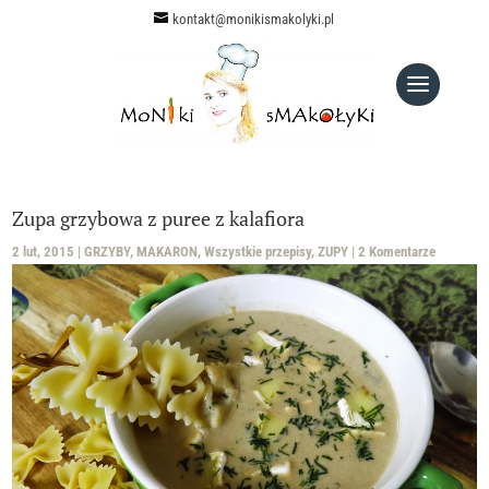
kontakt@monikismakolyki.pl
Zupa grzybowa z puree z kalafiora
2 lut, 2015
|
GRZYBY
,
MAKARON
,
Wszystkie przepisy
,
ZUPY
|
2 Komentarze