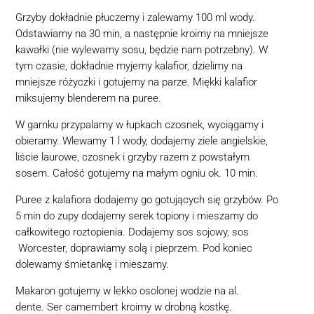
Grzyby dokładnie płuczemy i zalewamy 100 ml wody.
Odstawiamy na 30 min, a następnie kroimy na mniejsze
kawałki (nie wylewamy sosu, będzie nam potrzebny). W
tym czasie, dokładnie myjemy kalafior, dzielimy na
mniejsze różyczki i gotujemy na parze. Miękki kalafior
miksujemy blenderem na puree.
W garnku przypalamy w łupkach czosnek, wyciągamy i
obieramy. Wlewamy 1 l wody, dodajemy ziele angielskie,
liście laurowe, czosnek i grzyby razem z powstałym
sosem. Całość gotujemy na małym ogniu ok. 10 min.
Puree z kalafiora dodajemy go gotujących się grzybów. Po
5 min do zupy dodajemy serek topiony i mieszamy do
całkowitego roztopienia. Dodajemy sos sojowy, sos
Worcester, doprawiamy solą i pieprzem. Pod koniec
dolewamy śmietankę i mieszamy.
Makaron gotujemy w lekko osolonej wodzie na al.
dente. Ser camembert kroimy w drobną kostkę.