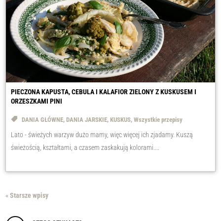
PIECZONA KAPUSTA, CEBULA I KALAFIOR ZIELONY Z KUSKUSEM I
ORZESZKAMI PINI
DANIA GŁÓWNE
,
DANIA JARSKIE
,
KUSKUS
,
Wszystkie przepisy
Lato - świeżych warzyw dużo mamy, więc więcej ich zjadamy. Kuszą
świeżością, kształtami, a czasem zaskakują kolorami....
« Starsze wpisy