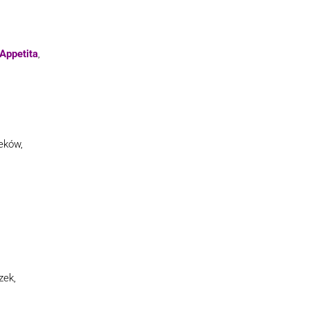
Appetita
,
eków,
zek,