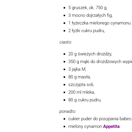
5 gruszek, ok. 750 g,
3 mocno dojrzałych fig,
1 łyżeczka mielonego cynamonu
2 łyżki cukru pudru,
ciasto:
20 g świeżych drożdży,
350 g mąki do drożdżowych wypi
3 jajka M,
80 g masła,
szczypta soli,
200 ml mleka,
80 g cukru pudru,
ponadto:
cukier puder do posypania babec
mielony cynamon
Appetita
.