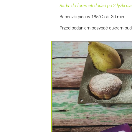
Rada: do foremek dodać po 2 łyżki ci
Babeczki piec w 185°C ok. 30 min.
Przed podaniem posypać cukrem pu