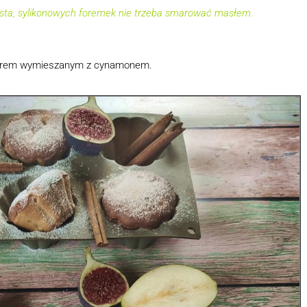
asta, sylikonowych foremek nie trzeba smarować masłem.
drem wymieszanym z cynamonem.