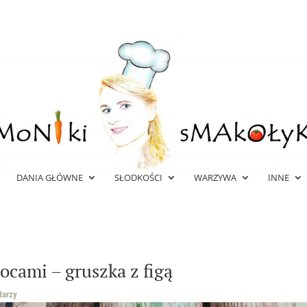
DANIA GŁÓWNE
SŁODKOŚCI
WARZYWA
INNE
cami – gruszka z figą
tarzy