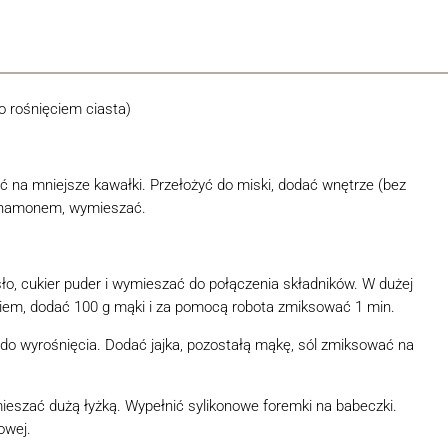
o rośnięciem ciasta)
ić na mniejsze kawałki. Przełożyć do miski, dodać wnętrze (bez
cynamonem, wymieszać.
ło, cukier puder i wymieszać do połączenia składników. W dużej
kiem, dodać 100 g mąki i za pomocą robota zmiksować 1 min.
do wyrośnięcia. Dodać jajka, pozostałą mąkę, sól zmiksować na
mieszać dużą łyżką. Wypełnić sylikonowe foremki na babeczki.
owej.