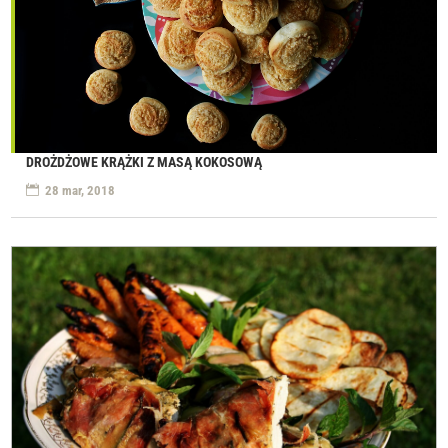
DROŻDŻOWE KRĄŻKI Z MASĄ KOKOSOWĄ
28 mar, 2018