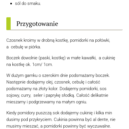
sól do smaku.
Przygotowanie
Czosnek kroimy w drobną kostkę, pomidorki na połówki,
a cebulę w piórka.
Boczek dowolnie (paski, kostkę) w małe kawałki, a cukinię
na kostkę ok. 1cm/ 1cm.
W dużym garnku o szerokim dnie podsmażamy boczek.
Następnie dodajemy olej, czosnek, cebulę i całość
podsmażamy na złoty kolor. Dodajemy pomidorki, sos
sojowy, curry,
seler i paprykę słodką. Całość delikatnie
mieszamy i podgrzewamy na małym ogniu.
Kiedy pomidory puszczą sok dodajemy cukinię i kilka min
dusimy pod przykryciem. Cukinia powinna być
al dente, nie
musimy mieszać, a pomidorki powinny być wyczuwalne.