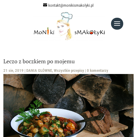
kontakt@monikismakolyki.pl
Leczo z boczkiem po mojemu
21 sie, 2019
|
DANIA GŁÓWNE
,
Wszystkie przepisy
|
0 komentarzy