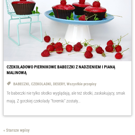
CZEKOLADOWO PIERNIKOWE BABECZKI Z NADZIENIEM I PIANĄ
MALINOWĄ
BABECZKI
,
CZEKOLADKI
,
DESERY
,
Wszystkie przepisy
Te babeczki nie tylko słodko wyglądają, ale też słodki, zaskakujący, smak
mają. Z gorzkiej czekolady "foremki" zostały...
« Starsze wpisy