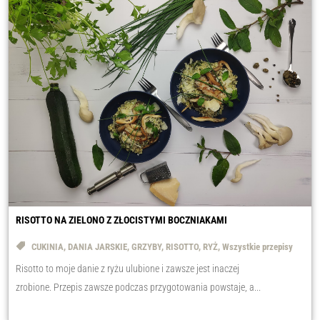
RISOTTO NA ZIELONO Z ZŁOCISTYMI BOCZNIAKAMI
CUKINIA
,
DANIA JARSKIE
,
GRZYBY
,
RISOTTO
,
RYŻ
,
Wszystkie przepisy
Risotto to moje danie z ryżu ulubione i zawsze jest inaczej
zrobione. Przepis zawsze podczas przygotowania powstaje, a...