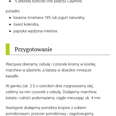
½ płaskiej łyżeczki chili pieprzu Cayenne,
ponadto:
kwaśna śmietana 18% lub jogurt naturalny,
śwież kolendra,
papryka wędzona mielona.
Przygotowanie
Warzywa obieramy, cebulę i czosnek kroimy w kostkę,
marchew w plasterki, a batata w dowolne mniejsze
kawałki.
W garnku (ok. 2 l) o szerokim dnie rozgrzewamy olej,
szklimy na nim czosnek z cebulą. Dodajemy marchew,
batata i całość podsmażamy, ciągle mieszając ok. 4 min.
Następnie dodajemy pomidory krojone z sokiem
pomidorowym, przecier pomidorowy i zagotowujemy.