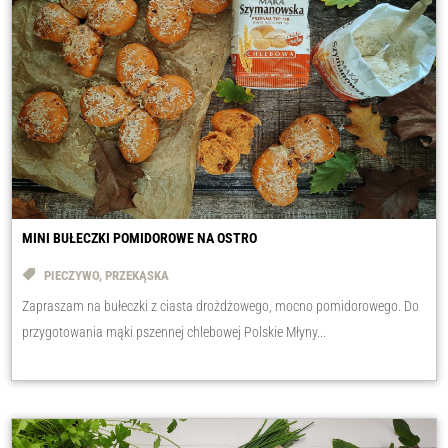
MINI BUŁECZKI POMIDOROWE NA OSTRO
PIECZYWO
,
PRZEKĄSKA
Zapraszam na bułeczki z ciasta drożdżowego, mocno pomidorowego. Do
przygotowania mąki pszennej chlebowej Polskie Młyny...