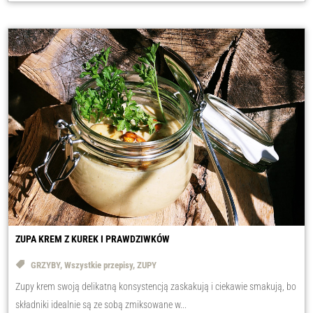
ZUPA KREM Z KUREK I PRAWDZIWKÓW
GRZYBY
,
Wszystkie przepisy
,
ZUPY
Zupy krem swoją delikatną konsystencją zaskakują i ciekawie smakują, bo
składniki idealnie są ze sobą zmiksowane w...