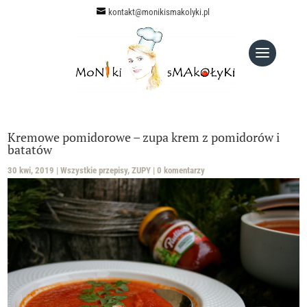
kontakt@monikismakolyki.pl
Kremowe pomidorowe – zupa krem z pomidorów i
batatów
30 kwi, 2019
|
Wszystkie przepisy
,
ZUPY
|
0 komentarzy