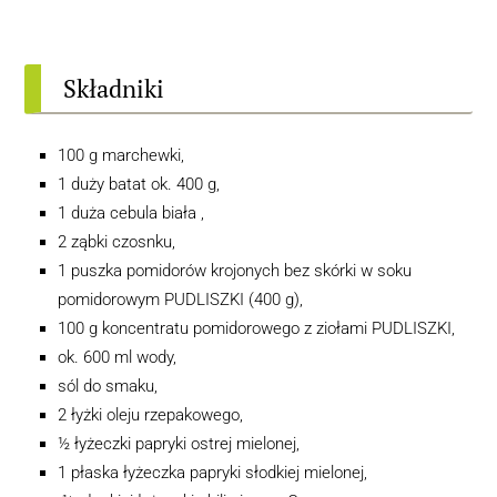
Składniki
100 g marchewki,
1 duży batat ok. 400 g,
1 duża cebula biała ,
2 ząbki czosnku,
1 puszka
pomidorów krojonych bez skórki w soku
pomidorowym PUDLISZKI (400 g),
100 g
koncentratu pomidorowego z ziołami PUDLISZKI,
ok. 600 ml wody,
sól do smaku,
2 łyżki oleju rzepakowego,
½ łyżeczki papryki ostrej mielonej,
1 płaska łyżeczka papryki słodkiej mielonej,