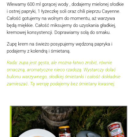
Wlewamy 600 ml gorącej wody , dodajemy mielonej słodkie
i ostrej papryki, 1 łyżeczkę soli oraz chili pieprzu Cayenne.
Całość gotujemy na wolnym do momentu, aż warzywa
będą miękkie. Całość miksujemy do uzyskania gładkiej,
kremowej konsystencji. Doprawiamy solą do smaku.
Zupę krem na świeżo posypujemy wędzoną papryka i
podajemy z kolendrą i śmietaną.
Rada: z
upa jest gęsta, ale można łatwo zrobić, równie
smaczną, aromatyczne nieco rzadszą. Wystarczy dolać
bulionu warzywnego, słodkiej śmietanki i całość dokładnie
zamieszać. Tą wersję podajemy bez śmietany kwasnej.