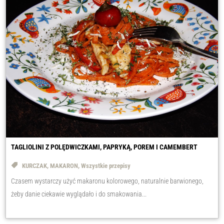
TAGLIOLINI Z POLĘDWICZKAMI, PAPRYKĄ, POREM I CAMEMBERT
KURCZAK
,
MAKARON
,
Wszystkie przepisy
Czasem wystarczy użyć makaronu kolorowego, naturalnie barwionego,
żeby danie ciekawie wyglądało i do smakowania...