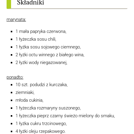
Składniki
marynata:
1 mała papryka czerwona,
1 łyżeczka sosu chili,
1 łyżka sosu sojowego ciemnego,
2 łyżki octu winnego z białego wina,
2 łyżki wody niegazowanej,
ponadto:
10 szt. podudzi z kurczaka,
ziemniaki,
młoda cukinia,
1 łyżeczka rozmaryny suszonego,
1 łyżeczka pieprz czarny świeżo mielony do smaku,
1 łyżka cukru trzcinowego,
4 łyżki oleju rzepakowego.