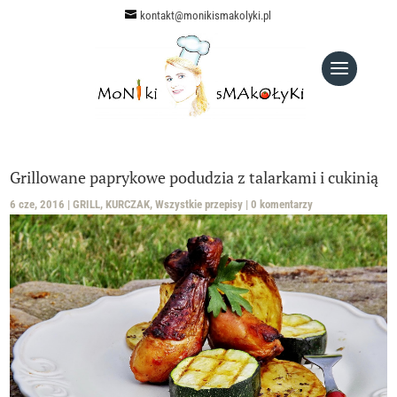
kontakt@monikismakolyki.pl
Grillowane paprykowe podudzia z talarkami i cukinią
6 cze, 2016
|
GRILL
,
KURCZAK
,
Wszystkie przepisy
|
0 komentarzy