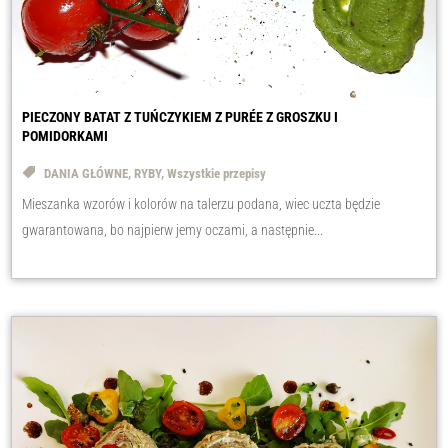
PIECZONY BATAT Z TUŃCZYKIEM Z PURÉE Z GROSZKU I
POMIDORKAMI
DANIA GŁÓWNE
,
RYBY
,
Wszystkie przepisy
Mieszanka wzorów i kolorów na talerzu podana, wiec uczta będzie
gwarantowana, bo najpierw jemy oczami, a następnie...