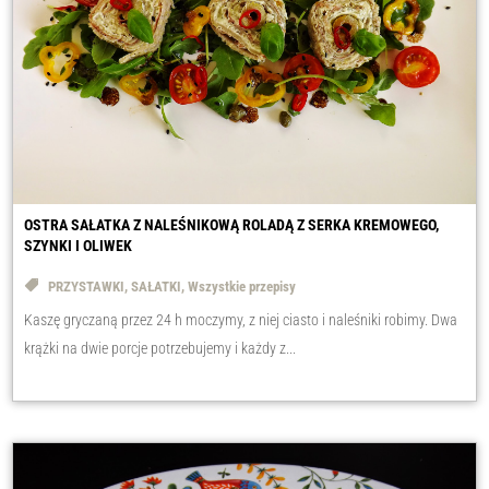
OSTRA SAŁATKA Z NALEŚNIKOWĄ ROLADĄ Z SERKA KREMOWEGO,
SZYNKI I OLIWEK
PRZYSTAWKI
,
SAŁATKI
,
Wszystkie przepisy
Kaszę gryczaną przez 24 h moczymy, z niej ciasto i naleśniki robimy. Dwa
krążki na dwie porcje potrzebujemy i każdy z...